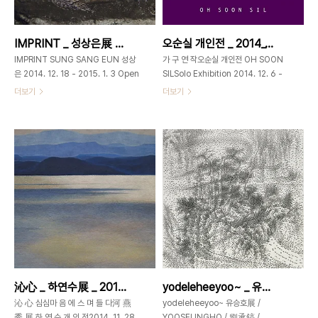
서 비롯되었다. 그래서 사람들은 자연에
sur toile, 162x130cm Niuka is a
대한 심미적인 감동을 표현하려 했고 그
french artist who has stepped i..
속에서 거닐고, 놀 수 있는 자연을 표현
IMPRINT _ 성상은展 _ 2014_1218 ▶ 2015_0103
오순실 개인전 _ 2014_1206 ▶ 1215
하려 하였다. 옛 화가들의 산수화를 감상
하다 보면 자연 속에서 소요하고 관조하
IMPRINT SUNG SANG EUN 성상
가 구 연 작오순실 개인전 OH SOON
며 조화를 이루는 인간들..
은 2014. 12. 18 - 2015. 1. 3 Open
SILSolo Exhibition 2014. 12. 6 -
11am-7pm일요일, 1월1일 휴관
12. 15 가회동6002-3673-0585
더보기
더보기
GAHOEDONG60
서울시 종로구 가회동 60번지
www.gahoedong60.com서울시
www.gahoedong60.com 오 순 실
종로구 가회동60번지
1975년 연세대학교 의생활학과 졸업한
gahoedong60@gmail.com 02-
국현대판화가협회 회원갤러리 채안 입주
3673-0585 Tortoise _
작가 개인전/ Solo Exhibition 2014
72x120cm _ Pigment print,
갤러리 가회동 60/ 서울2013 일신기
Acrylic, Pen on panel _ 2014 이번
독병원 로비/ 부산2012 화명일신기독
전시의 작품들은 오래된 건물에 보여지
병원 로비/ 부산2011 갤러리 예당/ 서울
는 얼룩이나 크랙, 벗겨진 페인트가 있는
2009 갤러리 예당/ 서울1993 갤러리
벽과 몸에 새겨진 상처들을 촬영하여 그
서호/ 서울 그룹전/ Group Exhibition
런 흔적들에서 보여지는 이미지를 상상
2014 21세기 현대판화의 신세대/ 서울
력으로 극대화하여 보여준다. 그 흔적들
시립미술관 경희궁분관/ 서울2014 ~
을 쓸모 없는 자국으로 치부하는 것이 아
2012 연세대학교 화우회 동문전/ 예술
沁心 _ 하연수展 _ 2014_1128 ▶ 1204
yodeleheeyoo~ _ 유승호展 _ 2014_1107 ▶ 1126
니라 오랜 시간 동안 그 자리를 지키며
의 전당, 경인갤러리 등/ 서울20..
지내온 기억과 역사를 담은 생명체로 ..
沁 心 심심마 음 에 스 며 들 다河 燕
yodeleheeyoo~ 유승호展 /
秀 展 하 연 수 개 인 전2014. 11. 28
YOOSEUNGHO / 劉承鎬 /