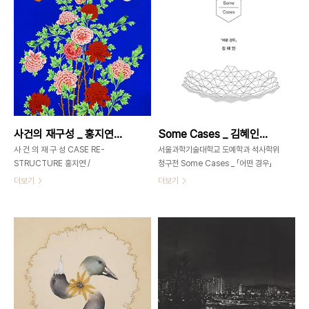
음속의 옛길 따라 걷는다. 햇빛과 바람과
I thought I could say a lot of
이름 모를 꽃들과 풀들이 ‘지금 여기’에
things infinitely. Because being
서 찬란하다. 어느 한 시절 마음 한 조각
small means it incubates the
이 닿았던 풍경, 옛사람들의 정성과 소망
ability to resume the intrinsic
이 쌓아 올렸던 탑, 구조물들이 꿈속에서
bonds. What these
본 것처럼 아득하다. 저 언덕 위의 문을
unpretentious details have
올려다본다. 저 너머에도 꽃들이 만개해
conceived within ? This
있다. 그리고 드넓은 하늘. 문득 붓다를
exhibition tells a story..
만난다. 피어있는 꽃들을 본다. 그림 그
사건의 재구성 _ 홍지연 _ 2014_1008 ▶ 1026
Some Cases _ 김혜인 도예전 _ 2014_0923 ▶ 0929
리는 일이나 인생살이나 스스로를 발견
해 나가는 공부길이 놀..
사 건 의 재 구 성 CASE RE-
서울과학기술대학교 도예학과 석사학위
STRUCTURE 홍지연 /
청구전 Some Cases _ 「어떤 경우」
HONGJIYEUN / 洪芝姸 /
The 1st Ceramics Solo
더보기
더보기
painting 2014. 10. 8 – 26 / 월요일
Exhibition김혜인 KIM HYEIN 2014.
휴관 초대일시 2014. 10. 8 수요일 오
9. 23 - 9. 29 Opening 2014. 9.
후6시관람시간 11am-7pm / 월요일
24 WED 12pm 가회동
휴관 가회동60 GAHOEDONG60서
60_GAHOEDONG60www.gahoedong6
울시 종로구 가회동 60번지+82-2-
서울시 종로구 가회동 60번지02-
3673-
3673-
0585www.gahoedong60.comgahoedong60@gmail.com
0585gahoedong60@gmail.com
힉스의 정원, 100x100cm, acrylic
Case- Dish-01 295 x 270 x 60
on canvas, 2014 경계의 재구성
mm Case+Teapot 1-01 Teapot