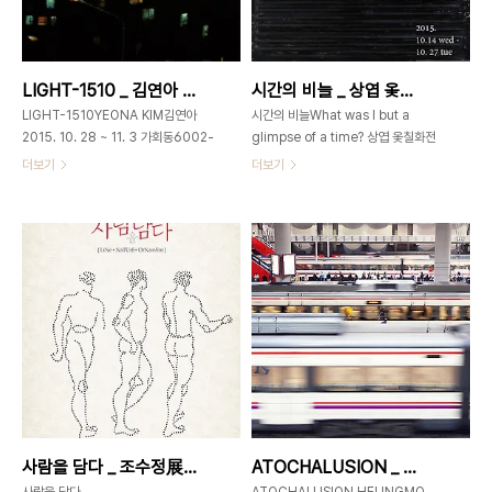
을 담아 그린다. 그녀의 따뜻한 그림은
동양화과, 동 대학원 졸업 개인전1988
보는 이들의 마음을 뭉클하게 하기도 하
제1회 청남 미술관1994 두사람 이야기
고, 때로는 재치있는 표현으로 신선한 웃
전1997 제2회 모인화랑2002 제3회
음을 선사한다. 시마다 사치(Sachi
공화랑2004 제4회 Galerie
LIGHT-1510 _ 김연아 _ 2015_1028 ▶ 1103
시간의 비늘 _ 상엽 옻칠화전 _ 2015_1014 ▶ 1027
Shimada) 1983년 일본 교토 출생.
Torum(Wiesbaden.German..
카투니스트,..
LIGHT-1510YEONA KIM김연아
시간의 비늘What was I but a
2015. 10. 28 ~ 11. 3 가회동6002-
glimpse of a time? 상엽 옻칠화전
3673-0585서울시 종로구 가회동
SANGYOUP solo exhibition
더보기
더보기
60번지 The City NO.013-
2015. 10. 14. wed - 10. 27.
6_34x27cm_Oriental ink on
tueopening 2015. 10. 14. wed.
hanji_2013 The City NO.014-
6pm 가회동60 _
3_50x50cm_acrylic on
GAHOEDONG60서울시 종로구 북
canvas_2014
촌로 11길 502-3673-
0585gahoedong60@gmail.com
사람을 담다 _ 조수정展 _ 2015_1001 ▶ 1012
ATOCHALUSION _ 김흥모展 _ 2015_0918 ▶ 0929
사람을 담다
ATOCHALUSION HEUNGMO