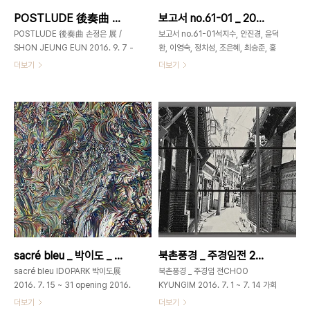
POSTLUDE 後奏曲 _ 손정은展 _ 2016_0907 ▶ 0925
보고서 no.61-01 _ 2016_0817 ▶ 0824
POSTLUDE 後奏曲 손정은 展 /
보고서 no.61-01석지수, 안진경, 윤덕
SHON JEUNG EUN 2016. 9. 7 -
환, 이영숙, 정치성, 조은혜, 최승준, 홍
9. 25 Gallery hours 12-7pm
다정展 2016_0817 ▶ 2016_0824
더보기
더보기
Closed on Mondays postlude 1.
별도의 초대일시가 없습니다.관람시간 /
후주곡 : (後奏曲) ((교회에서 예배 끝
12:00pm~07:00pm / 월요일 휴관
에 연주되는 오르간 독주)); 종말부, 최종
참여작가석지수, 안진경, 윤덕환, 이영
악장 2. (문학 작품 등의) 완결 부분 3.
숙, 정치성, 조은혜, 최승준, 홍다정 가회
(일반적으로) 매듭을 짓는 말 후주곡이
동60GAHOEDONG60서울 종로구
란 교회 예배 순서상 예배 마지막 부분에
북촌로11길 5(가회동 60번지)Tel.
서 연주되는 즉흥곡을 말하며 바깥 세상
+82.2.3673.0585www.gahoedong60
(일상)과 거룩한 공간 사이의 커튼 역할
‘학생’이라는 방패는 우리를 실험적이고
을 한다. 이 전시의 제목을 후주곡이라
도전적이게 만든다. 우리는 예술에 대한
붙인 것은 다음과 같은 이유에서이다. 1.
정의보다는 예술을 하는 당위성에 대한
명명할 수 없는 풍경(Unnamabe
해답이 필요한 위치이며, 각자의 답을 찾
Scenary) 전시 중 3번째 방 “코러스 :
기 위해 연구를 감행해 나갈 수밖에 없
Spring Station of Melancolia" 의
다. 이번 전시는 각기 다른 응시점으로
sacré bleu _ 박이도 _ 2016_0715▶0731
북촌풍경 _ 주경임전 2016_0701 ▶ 0714
연장선이라는..
바라본 세상에 대한 일련의 보고서라 할
수..
sacré bleu IDOPARK 박이도展
북촌풍경 _ 주경임 전CHOO
2016. 7. 15 ~ 31 opening 2016.
KYUNGIM 2016. 7. 1 ~ 7. 14 가회
7. 15 6pmgallery hours 11am-
동60 GAHOEDONG60서울시 종로
더보기
더보기