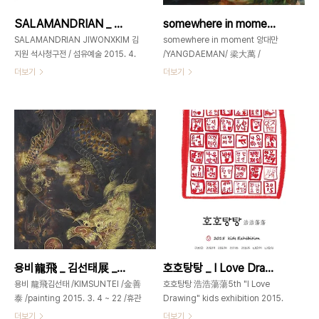
은숙 갤러리2013년 12월1일~12월11
며 또 다른 구멍은 서서히 병들어 가고
SALAMANDRIAN _ 김지원展 _ 2015_0409 ▶ 0417
somewhere in moment _ 양대만展 _ 2015_0325 ▶ 0407
일 백자 합 옻칠전, 근대화 상회 갤러리
있기도 하죠.구멍들은 제각각의 소임을
2011년 8월24일~8월30일 이정미 도
다하려 제법 최선을 다해 노력하고..
SALAMANDRIAN JIWONXKIM 김
somewhere in moment 양대만
예..
지원 석사청구전 / 섬유예술 2015. 4.
/YANGDAEMAN/ 梁大萬 /
9 ~ 17 개관시간 오전11시~ 오후7시
painting 2015. 3. 25 ~ 4. 7
더보기
더보기
가회동60 _ GAHOEDONG60 서울
Tuesday to Sunday 11am -
시 종로구 가회동 60번지 02-3673-
7pmClosed on Monday / 월요일
0585
휴관 가회동60_GAHOEDONG60서
gahoedong60@gmail.com
울시 종로구 가회동 60번지+82-
www.gahoedong60.com
3673-
eumetopias jubatus 바다사자 _
0585www.gahoedong60.comgahoed
Wool, Hand-tufted on cotton _
양대만 _ Somewhere _ Oil on
135x200cm_ 2015 crocodylus
Linen _ 130.3 x 162.2 cm_ 2015
porosus 바다악어 _ Wool, Hand-
흘러가는 시간의 흐름 속에 파묻혀 느끼
tufted on cotton _ 175x200cm_
지도 못할 한 순간들을 살아간다. 지금껏
2015 김지원의 작업은 다양한 색으로
내가 기억하던 많은 순간들은 내게 얼마
염색한 양모(wool)로 틀에 구속받지 않
나 의미가 있던 순간일까. 의미를 부여받
는 형태를 핸드터프티드 (Hand-
지 못한 ‘살아있던 순간’들은 기억의 뒤
용비龍飛 _ 김선태展 _ 2015_0304 ▶ 0322
호호탕탕 _ I Love Drawing _ 2015_0224 ▶ 0302
tufted) 방식으로 제직하는 데 기반한
편에 숨어 있다가 하나의 실마리로 다
다. 재생 가..
시..
용비 龍飛김선태 /KIMSUNTEI /金善
호호탕탕 浩浩蕩蕩5th "I Love
泰 /painting 2015. 3. 4 ~ 22 /휴관
Drawing" kids exhibition 2015.
일 없음 개관시간 11am – 7pm별도의
2. 24 ~ 3. 2open 11am ~ 7pm 가
더보기
더보기