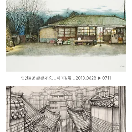
연연불망 戀戀不忘 _ 이미경展 _ 2013_0628 ▶ 0711