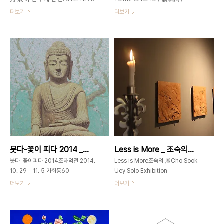
~ 12. 4 가회동60GAHOEDONG60
painting 2014. 11. 7. 금 ~ 11. 26.
더보기
더보기
서울시 종로구 가회동 60번지02-
수 / 월요일 휴관 오프닝 2014. 11. 7
3673-
금요일 오후 6시월요일 휴관 / 오전11시
0585www.gahoedong60.com
– 오후 7시 가회동60
Landscape-twilight _ Korean
GAHOEDONG60110-260 서울시
paper, stone powder _ 60 x 86
종로구 가회동 60번지02-3673-
cm _ 2014 沁 心마 음 에 스 며 들 다
0585www.gahoedong60.com
같은 시각으로 자연을 바라본다...때론
gahoedong60@gmail.com 유승
나만의 시각으로 자연을 바라본다...때론
호_나는 니가 아니야 I'm different
내가 아닌 자연의 일부분이 되어 자연을
from you_ink on
바라본다..... Landscape-dyed _
paper_25.6x25.6cm_2014 글씨
Korean paper, stone powder _ 41
를 만드는 손, 그림을 그리는 마음 손진
x 53 cm _ 2014 Landscape _
우 | 가회동60 디렉터 ‘그리움’이라는
Korean paper, stone powder _
마음을 종이에 실어 그림이 되던지, 아니
붓다-꽃이 피다 2014 _ 조재익 전 _ 2014_1029 ▶1105
Less is More _ 조숙의展 _ 2014_1001 ▶ 1005
27 x 45 ..
면 그리워질 무언가를 자기 것으로 만들
어 버려서 그랬던지.. ..
붓다-꽃이피다 2014조재익전 2014.
Less is More조숙의 展Cho Sook
10. 29 - 11. 5 가회동60
Uey Solo Exhibition
GAHOEDONG60www.gahoedong60.com02-
www.chosookuey.com 2014. 10.
더보기
더보기
3673-0585서울시 종로구 가회동
1 - 5 open 10am-7pm 가회동
60번지 붓다-꽃이 피다 I
60_GAHOEDONG60www.gahoedong6
130.3x162cm Oil on canvas
서울시 종로구 가회동 60번지02-
2014 -제15회 개인전에 부치는 글 마
3673-0585 In this small room,