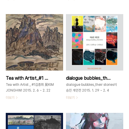
오픈행사는 없습니다. 가회동
회동60 _ GAHOEDONG60서울시
60_GAHOEDONG60서울시 종로구
종로구 가회동 60번지02-3673-
가회동 60번지+82-2-3673-
0585gahoedong60@gmail.com
0585www.gahoedong60.comgahoedong60@gmail.com
하얀 종이위에 연필이 아닌 먹과 붓으로
김선태_Poseydon 2015-1_장지,은
그림을 시도하는 아이들은 ‘에휴~’ 하고
박,석채,금분_140x70cm_2015 수호
한숨을 먼저 쉰다. 지우개 없이 그림을
자 ― 건담에서 용으로 나아가다 류철하
그린다는 사실에 어찌할 줄 몰라 하는 아
(미술비평) 작가 김선태는 2013년 금호
이들. 하지만 잠시 동안 아이들의 그 귀
미술관 전시 를 통해 거대한 쓰나미를 막
여운 모습을 느끼고 있을 때쯤이면 어느
아서는 영웅적인 주인공 ‘건담’을 등장시
새 아이들은 붓질에 빠져들어 미소를 띠
킨 바 있다. 인간을 덮치는 거대한 파도
며 호호탕탕 능선을 그려가고 있다. 하얀
와 불가항력적인 자연, 망연자실한 인간
종이가 주는 부담감에서 벗어나 즐거운
을 대신해 가공할 공포에 맞서는 수호자
마음으로 붓질을 하는 아이들은 전통방
Tea with Artist_#1 김종휘展 _2015_0206 ▶ 0222
dialogue bubbles_their stories _ 이승진展 _ 2015_0129 ▶ 0204
인 ‘건담’은 마치 그러한 현실이..
식의 회화가 주는 매력에 빠져들게 되었
다. 전은 우리 전통..
Tea with Artist _ #1김종휘 展KIM
dialogue bubbles_their stories이
JONGHWI 2015. 2. 6 ~ 2. 22
승진 개인전 2015. 1. 29 ~ 2. 4
Open 12-7pm/ 1월18-19일(설연휴
open 11am – 7pm 가회동
더보기
더보기
2일) 휴관 가회동
60www.gahoedong60.com서울
60_GAHOEDONG60www.gahoedong60.com
시 종로구 가회동 60번지02-3673-
서울시 종로구 가회동 60번지02-
0585gahoedong60@gmail.com
3673-0585 ‘Tea with Artist _
dialogue bubble-I _ 59.4 x 82.1
#1’ 갤러리 가회동60에서 기획한 ‘Tea
cm dialogue bubble-II _ 59.4 x