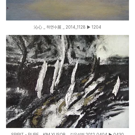
沁心 _ 하연수展 _ 2014_1128 ▶ 1204
SPIRIT - PURE _ KIM YUSOB _ 김유섭전 2012_0404 ▶ 0430