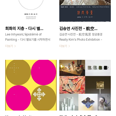
하게 되었고, 평화주의자의 외침에 관심
을 가지게 되었다. 그러한 그들을 모티브
로 삼아 나만의 표현기법으로 화폭에 담
아내게 되었고 그 인물이 존재했던 과거,
현재, 미래에 대한 이미지 속에 내가 생
회화의 지층 - 다시 별보기를 시작하면서 _ 이인현展 _ 2015_0715 ▶ 0811
김승연 사진전 - 航空風景 항공풍경 _ 2015_0707 ▶ 0711
각하는 전쟁과 평화에 대한 메시지를 융
합시켜 보여주고자 한다. n..
Lee InhyeonL’épistémè of
김승연 사진전 - 航空風景 항공풍경
Painting - 다시 별보기를 시작하면서
Really Kim’s Photo Exhibition -
2015. 7. 15 - 8. 11 일요일 휴관개관
Landscapes from the sky 金承淵
더보기
더보기
시간 11am - 7pm 가회동60 _
寫眞展 - 空中看到的豊景 개관시간
GAHOEDONG60서울시 종로구 가
화-금 : 12pm - 8pm토: 11am -
회동 60번지02-3673-
7pm 가회동
0585gahoedong60@gmail.com
60_GAHOEDONG60www.gahoedong6
찾아오시는 길 갤러리 전용 주차장이나
서울시 종로구 가회동 60번지02-
공영주차장이 없습니다. 가급적 대중교
3673-
통 이용을 부탁드립니다. 지하철: 3호선
0585gahoedong60@gmail.com
안국역하차 - 2번출구 - 헌법재판소 방
경계의 공존 _ 자연과 문명, 그리고 예술
면으로 500미터 직진 - CU편의점 맞
과 기술 글_ 가회동60 김정민 인간은 빛
은편 돈미약국 골목 안쪽에 정면으로 보
으로 그림을 그리고 싶었다. 이러한 바람
입니다. 승용차:(강남방면) 한남대교 건
이 현실화 된 것은 예술가만의 힘으로 이
너서 계속해서 직진 - 남산1호터널 - 종
루어진 것은 아니다. 수많은 발명가들의
로2가 - 낙원상가 - 안국역4거리 -
실험과 세대에 걸친 과학자들의 노력으