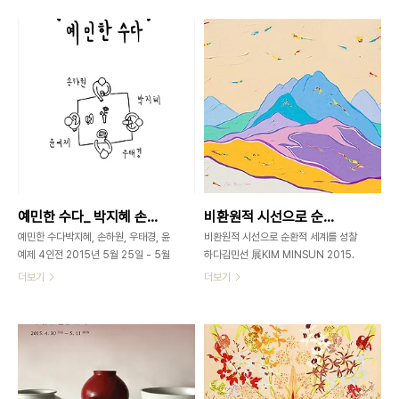
3673-0585서울시 종로구 가회동
2015_0617 / 일요일 휴관 초대일
60번지 예禮를 입다 옷은 일상이며, 문
시/2015_0603_수요일_06:00pm
화 자체이므로 그 시대의 생활과 철학이
관람시간/11:00am~07:00pm/일요
담겨 있습니다.이번 전시는 예禮를 중시
일 휴관 가회동60 GAHOEODNG60
하여 상대를 높이고 자신의 품격을 드러
서울시 종로구 북촌로11길 5 (가회동
내는 겉옷이었던 포袍를 중심으로 하였
60번지)Tel.
습니다.조선후기의 포는 단아하고 우아
+82.2.3673.0585www.gahoedong60
하면서 아주 미니멀리즘한 특징이 있어
이정은_赤月靑空_한지,석회,모래,안료
우리 한복의 아름다움에 매료되었습니
_97x97cm_2015 갈아엎어진 회화
다.오늘날 한국의 경제와 생활수준이 높
의 대지 이선영(미술평론가) 회화는 결
아짐에 따라 한복도 다양화되어지고,예
국 물감으로 뒤덮인 평면이라는 모더니
의를 갖추고 싶을 때 한복의 포를 착용하
즘적 언명이 있기는 하지만, 회화적 논리
예민한 수다_ 박지혜 손하원 우태경 윤예제_2015_0525 ▶ 0531
비환원적 시선으로 순환적 세계를 성찰하다 _ 김민선 展 _ 2015_0515 ▶ 0521
면 어떨까요.포를 통해 예를 입던 선현들
의 정점이자 회화의 종말을 암시하는 순
의 마음과 선조들의 미의식과 더불어 전
수한 평면은 그 이후에도 수없이 갈아엎
예민한 수다박지혜, 손하원, 우태경, 윤
비환원적 시선으로 순환적 세계를 성찰
통의 가치를 되..
어졌다. 그림만큼이나 틈틈이..
예제 4인전 2015년 5월 25일 - 5월
하다김민선 展KIM MINSUN 2015.
31일 개관시간 11am-7pm 가회동
5. 15(금) ▶ 2015. 5.
더보기
더보기
60_GAHOEDONG60www.gahoedong60.com
21(목)Opening 2015. 5. 16(토)
서울시 종로구 북촌로11길5 (가회동60
PM 2 가회동60 _
번지)02-3673-
GAHOEDONG60www.gahoedong60.c
0585gahoedong60@gmail.com
서울 종로구 북촌로11길 5(가회동60번
우리의 수다는 일상을 예민하게 바라보
지)02-3673-
는 즐거운 진지함이다. 새로운 세계를 공
0585gahoedong60@gmail.com
유하는 수다의 장은 스스로를 돌아보게
북한산-산을 넘는 바람노래