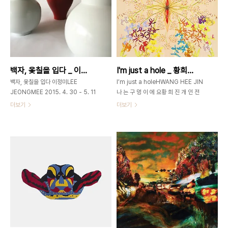
만드는 진솔한 움직임의 시작이 된다. 1.
_60x41cm_Oil on canvas_2015
박지혜_kiss_mixed media on
비환원적 시선으로 순환적 세계를 성찰
canvas_24.2x33.4cm_2014 2.박
하다 화면 위에는 서로 다른 차원의 두
지혜_셀카_mixed media on
이미지가 공존하고 있다. 하나는 현상적
canvas_27.3x22.0cm_2014 3.
인 세계이고 다른 하나는 표상적인 세계
박지혜 박지혜는 박지혜는 시선 속에 머
이다. 화려하지만 절제된 색과 부드럽지
백자, 옻칠을 입다 _ 이정미展 _ 2015_0430 ▶ 0511
I'm just a hole _ 황희진展 _ 2015_0422 ▶ 0428
무르는 형과 색 중 유독 표현되길 원하는
만 힘있는 선들로 표현되어진 산의 몽환
것처럼 눈과 기억..
적인 풍경을 선명한 색의 흔적들이 날카
백자, 옻칠을 입다 이정미LEE
I’m just a holeHWANG HEE JIN
로운 상처를 남기면서 유연한..
JEONGMEE 2015. 4. 30 - 5. 11
나 는 구 멍 이 에 요황 희 진 개 인 전
open 11am - 7pm /휴관일 없음 가
2015. 4. 22 ~ 28 open 11am -
더보기
더보기
회동
7pm/휴관일 없음 가회동
60_GAHOEDONG60www.gahoedong60.com
60_GAHOEDONG60www.gahoedong6
서울시 종로구 북촌로 11길 5 (가회동
서울시 종로구 가회동 60번지02-
60번지)02-3673-
3673-
0585gahoedong60@gmail.com
0585gahoedong60@gmail.com
이 정 미 李貞美Jeongmee. Lee
황희진_나는 구멍이에요 I'm just a
1996. 6 홍익대학교 산업미술대학원
hole _장지, 분채, 대리석가루_
졸, 미술학 석사, 서울1994. 2 홍익대
130cmx130cm_2011 to. 당신 누구
학교 미술대학 도예학과 졸, 서울 개인전
나 그러하듯 내 몸에도 10개의 구멍이
2015년 4월30일~5월11일 백자, 옻칠
있어요.어떤 구멍은 생존을 위해 열심히
을 입다, 가회동602014년 4월10일
작동하고 어떤 구멍은 자신이 왜존재하
~5월3일 이정미 백자 옻칠을 입다. 조
는지 조차 잊고 그저 위치만 지키고 있으