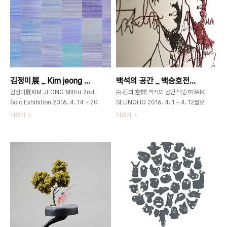
전 15회 (대구,서울,도쿄,밀란,런
던)Asia Network Beyond Design
외 국내외 단체전 다수경원대,덕성여대,
상명대,서울여대,충남대,홍익대 강사 역
임 현,디자인브랜드 MANO FINO 대표
김태연 Teayoun Kim 2015. cut,
tie, sew, 스페이스 원 2015. 공예트렌
김정미展 _ Kim jeong mi _ 2016_0414 ▶ 0420
백석의 공간 _ 백승호전 _ 2016_0401 ▶ 0412
트페어-산업관(신당창작아케이드), 코
엑스 A홀 2015...
김정미展KIM JEONG MIthd 2nd
白石의 空間 백석의 공간 백승호BAIK
Solo Exhibition 2016. 4. 14 ~ 20
SEUNGHO 2016. 4. 1 ~ 4. 12월요
휴관일 없음/ Gallery hours 11am-
일 휴관 Gallery Hours 11am -
더보기
더보기
7pm 가회동60_GAHOEDONG60
7pm 가회동60
서울시 종로구 북촌로 11길502-
GAHOEDONG60www.gahoedong60.c
3673-
서울시 종로구 북촌로11길 502-
0585gahoedong60@gmail.com
3673-
Blue_30x26cm, 가변설치
0585gahoedong60@gmail.com
_MixedMedia on paper_2016
백승호_무제_가변설치_철_2016 백석
Red_22.7x15.8cm_가변설치,
을 읽다. 2014년 나는 몸과 마음이 지쳐
MixedMedia on paper_2016
한동안 작업을 쉬고 있었다. 그 동안의
Purple_45x50cm x 2_monami
기계적인 작가생활때문인지 사색이 낯설
FX style 0.38, HI-TEC-C
어질 정도였으니 말이다. 세상 돌아가는
0.4_2016 Pink_30x40cm x
일에 그닥 관심이 없던 나는 잠시 작업을