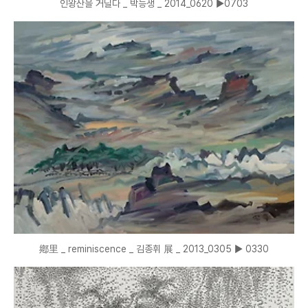
인왕산을 거닐다 _ 박능생 _ 2014_0620 ▶0703
鄕里 _ reminiscence _ 김종휘 展 _ 2013_0305 ▶ 0330