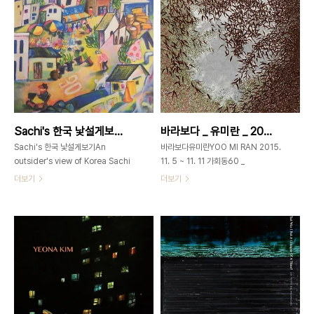
12–7pm 가회동60 _
0585gahoedong60@gmail.com
GAHOEDONG60www.gahoedong60.com
노순석홍익대학교 회화과 졸업파리 소르
서울시 종로구 북촌로 11길 5+82-2-
본 1대학 조형예술학 박사 개인전2015
3673-0585 전시2.2015. 12. 9 –
COWBOY & SUNSET, 가회동
15 / 휴관일 없음초대일시 2015. 12.
602010 너의 말풍선과 나의 풍선껌
9. 오후 6시, 축하공연(판소리) 배일동,
2009 신화와 우화2008 김재규씨와
현미, 김성종개관시간 평일 10:30am–
콩나무2007 이카루스의 날개를 훔치
6:30pm 일요일 12–6:30pm 갤러리
다2006 나르시스의 방등 11회의 개인
그림손 _ GALLERY
전
Sachi's 한국 낯설게보기 _ Sachi Shimada _ 2015_1113 ▶ 1119
바라보다 _ 유미란 _ 2015_1105 ▶ 1111
GRIMSONwww.grimson..
Sachi's 한국 낯설게보기An
바라보다유미란YOO MI RAN 2015.
outsider's view of Korea Sachi
11. 5 ~ 11. 11 가회동60 _
Shimada 2015. 11. 13(금) ~ 19(목)
GAHOEDONG60서울시 종로구 가
더보기
더보기
가회동60 _ GAHOEDONG60서울
회동 60번지02-3673-
시 종로구 북촌로 11길 502-3673-
0585gahoedong60@gmail.com
0585 FACEBOOK _ Sachi Art 한
바라보다 _ 80x80cm _ 은박, 석채 바
국의 소박하고 정감있는 풍경과 사람들
라보다 _ 91x116.7cm _ 금박, 은박,
을 따뜻한 선, 색채를 사용하여 해학적으
석채 바라보다 _ 72.7x53cm_ 은박,
로 표현하는 작가 시마다 사치는 일본에
석채 바라보다 _ 20x20cm _ 은박, 석
서 꾸준히 만화를 공부하며 해학적 표현
채 바라보다 _ 36x28cm _ 은박, 석채
을 연구, 외국인의 시선으로 바라본 한국
바라보다 _ 45.5x25.5cm _ 은박, 석
의 현대 사회의 모습을 재해석하여 정성
채 유 미 란 YOO MI RAN 홍익대학교