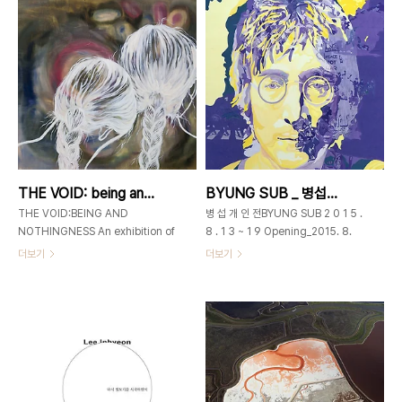
길 5TEL 02-3673-0585 윤여환
60번지)02-3673-0585 어머니의
작, 사유지대_夢中舞山,
노래-니가 내 거울이다-20150817 _
53cmx45.5cm, acrylic on
130x130cm _ 혼합재료 _ 2015 니
canvas, 2015 행복한 자연_사유지대
가 내 거울이
“행복한 자연_사유지대”는 지난 40여
다-20150820_171x91x39(d)cm_2015
년 동안 행복한 자연을 찾아 읽고 사생하
니가 내 거울이
며 얻어진 산수풍경을 사의적 관념 속에
다-20150815_80x61cm_혼합재료
내장시켜 다시 무위적 자연으로 재구성
_2015 현재의 나 자신(육체와 정신, 마
하여 추출해 내는 작업이다. 이렇듯 사의
음이 따르는 인간관계, 자연관, 세계관
적 표현으로 재탄생된 관념적 풍경인 사
등)은 유형이든 무형이든 과거와 끊임없
THE VOID: being and nothingness by CLARE SHIN _ 0215_0821▶0823
BYUNG SUB _ 병섭개인전 _ 2015_0813 ▶ 0819
유지대(思惟地帶)는 자유로운 운필유
이 연결됨을 어찌할 수 있는가. 현재의
희(運筆遊戲)로 이루어진 관조적 ..
나 자신을 들여다보고 또한 보이..
THE VOID:BEING AND
병 섭 개 인 전BYUNG SUB 2 0 1 5 .
NOTHINGNESS An exhibition of
8 . 1 3 ~ 1 9 Opening_2015. 8.
paintings byCLAIRE SHIN
13(수) 오후 6시개관시간 11am -
더보기
더보기
21/8/2015>23/8/2015
7pm 가회동60 _
GAHOEDONG60www.gahoedong60.com02-
GAHOEDONG60서울시 종로구 가
3673-0585
회동 60번지
www.gahoedong60.comgahoedong60
3673-0585 musician,
116.7x91.0cm, 장지에 분채, 2015
나의 유년시절 성장과정에서 바라보던
고통의 시선은 무의식 중에 평화를 갈구