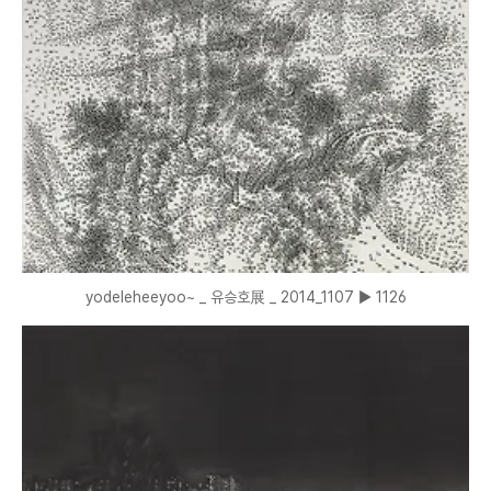
yodeleheeyoo~ _ 유승호展 _ 2014_1107 ▶ 1126