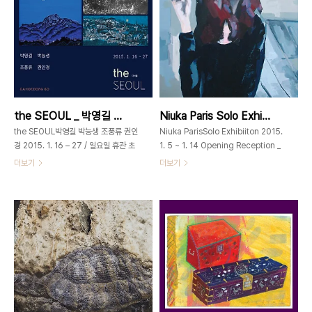
with Artist _ #1’ 에서는프리미엄급 차
82.1 cm dialogue bubble-III _
를 선별, 유명 아티스트의 작품으로 포장
111.4 x 78.8 cm dialogue-I _
하여 선보이고 있습니다. 중국 운남성 보
109.1 x 78.8 cm stories-I _ 84.1 x
이차, 운남전홍 홍차, 지리산 발효차인
59.4 cm stories-II _ 59.4 x 42
황차가 김종휘, 이희중, 홍지연 세 작가
cm stories-IV _ 118.9 x 84.1 cm
의 작품으로 포장하여 준비되어 있습니
their stories-I _ 118.9 x 84.1 ..
다. 고 김종휘 작가의 작품을 감상하시며
명품차의 은은한 향을 함께 음미해 보시
the SEOUL _ 박영길 박능생 조풍류 권인경 4인전 _ 2015_0116 ▶ 0127
Niuka Paris Solo Exhibition _ 2015_0105 ▶ 0114
기 바랍니다. # 차와 패키지의 작가..
the SEOUL박영길 박능생 조풍류 권인
Niuka ParisSolo Exhibiiton 2015.
경 2015. 1. 16 – 27 / 일요일 휴관 초
1. 5 ~ 1. 14 Opening Reception _
대일시 2015. 1. 16 오후 6시open
2015. 1. 5 pm5Open time
더보기
더보기
11am – 7pm / Closed on Sunday
11am~7pm 가회동
가회동60 _
60GAHOEDONG60서울시 종로구
GAHOEDONG60www.gahoedong60.com
가회동 60번지60, Gahoe-dong,
서울시 종로구 가회동 60번지02-
Jongno-gu, Seoul,
3673-
Koreagahoedong60@gmail.com
0585gahoedong60@gmail.com
MANON par Niuka Paris,
박영길_북한산_종이에 채색
acrylique sur toile 100x81cm
_20.7x58.2cm_2015 이동시점을
LES TOITS 1 par Niuka Paris,
통한 서울실경 동양의 자연관은 자연과
acrylique sur toile, 130x162cm
더불어 삶을 영위하고 순응하며 사는 데
LOU par Niuka Paris, acrylique