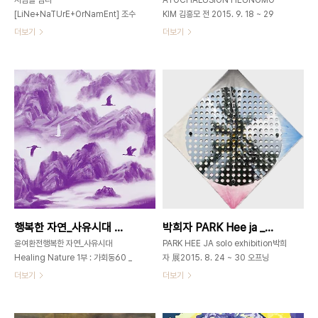
[LiNe+NaTUrE+OrNamEnt] 조수
KIM 김흥모 전 2015. 9. 18 ~ 29
정Jo Soojeong Solo Exhibition
(26,27 휴관) 오프닝: 2015. 9. 18. 오
더보기
더보기
2015. 10. 1 ~ 10. 12개관시간 11am
후6시)휴관일: 9. 26, 27 (추석전일,
- 7pm 가회동60 _
추석)전시장소: 가회동60
GAHOEDONG60www.gahoedong60.com
GAHOEDONG60연락처: 02-
서울시 종로구 북촌로 11길 502-
3673-0585 /
3673-
gahoedong60@gmail.com 주소:
0585gahoedong60@gmail.com
03055 서울시 종로구 북촌로 11길
관계를 여는 최소한의 표정 옛 그림을 볼
5(가회동)
때 흔히 그 작품이 얼마나 ‘핍진逼眞’한
www.gahoedong60.com 김흥모
지를 이야기한다. 국어사전은 ‘핍진逼
_
眞’을 “표현이 진실하여 거짓이 없다”고
Atochalusion_110x249cm_Chromogen
푼다.현대의 작품을 볼 때도 ‘핍진逼
Print_2014 Heung Mo Kim's
眞’의 진실은 크게 다르지 않다.작업에
Mural scaled "Soulscape" is a
담긴 진정성이 작품의 중요한 요소가 된
memorable apocalyptic
행복한 자연_사유시대 _ 윤여환 _ 2015_0910 ▶ 0916
박희자 PARK Hee ja _ 2015_0824 ▶ 0830
다. 展 작업의 특성이 꼭 그러하다. 공예
painting that blends structural
작품이 이렇게 무심해도 되는가 싶을 정
forms with churning el..
윤여환전행복한 자연_사유시대
PARK HEE JA solo exhibition박희
도로, 표현이 담담하고 정갈하다..
Healing Nature 1부 : 가회동60 _
자 展2015. 8. 24 ~ 30 오프닝
GAHOEDONG60개관시간: 오전 11
_2015. 8. 24(월요일) 오후 6시개관
더보기
더보기
시~오후 6시 2015. 9. 10(목) ▶
시간_ 오전11시~오후7시 가회동60 _
2015. 9. 16(수)Opening 2015. 9.
GAHOEDONG60www.gahoedong60.c
10(목) pm 6. 서울시 종로구 북촌로 11
서울시 종로구 북촌로 11길 5(가회동