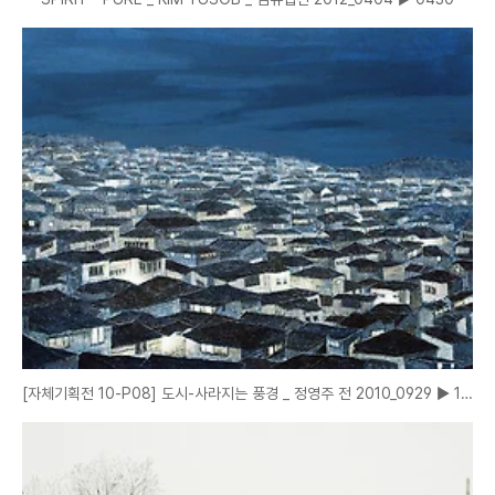
[자체기획전 10-P08] 도시-사라지는 풍경 _ 정영주 전 2010_0929 ▶ 1011