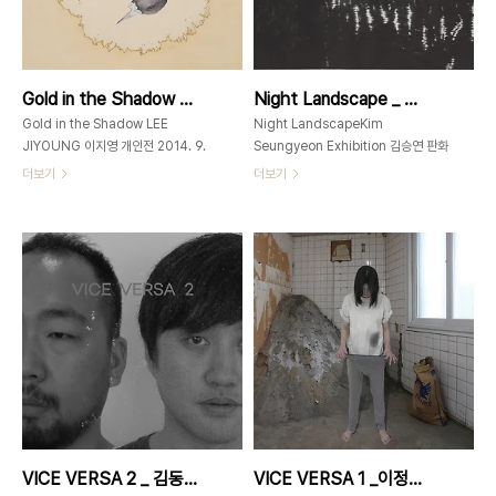
2013년 10월, 세상은 ‘힉스 입자’이야
2-02160 x 100 x 125 mm 150 x
기로 떠들썩했다. 우주의 비밀을 밝혀 줄
113 x 125 mm Case+Teapot 1-
열쇠가 드디어 공식적으로 발표되었다는
05140 x 150 x 125 mm Case-
것이다. 40년 전 이를 예견한 물리학자
Dish-02 280 x 215 x 50
Gold in the Shadow _ 이지영전 _ 2014_0915 ▶ 0921
Night Landscape _ 김승연 판화전 _ 2014_0829 ▶ 0913
‘힉스’는 노벨상도 받았다. 얼마나 관심
mmDish-03 31..
이 많았는지 ..
Gold in the Shadow LEE
Night LandscapeKim
JIYOUNG 이지영 개인전 2014. 9.
Seungyeon Exhibition 김승연 판화
15 MON - 21 SUNopen 11am-
전 2014. 8. 29 (금) – 9. 13 (토) / 9.
더보기
더보기
7pm 가회동
6(토) ~ 8(월) 추석연휴 휴관 오픈행사
60_GAHOEDONG60www.gahoedong60.com
2014. 8. 29 (금) 오후 5시개관시간오
서울시 종로구 가회동 60번지02-
전 11- 오후7시 / 9월 6일(토)~8일
3673-
(월) 추석연휴 휴관 가회동
0585gahoedong60@gmail.com
60_GAHOEDONG60서울시 종로구
Gold in the Shadow_color on
가회동 60번지02-3673-
silk_60x60cm_2014 작가노트 인
0585gahoedong60@gmail.comwww.
생은 선택의 연속이며 지금의 우리는 수
김승연 _ Night Landscape-
많은 선택의 결과이다. 선택되지 못한 결
200132_Mezzotint_55x75cm_2013
과물 역시 지금 우리의 모습이다. 인생에
Night Landscape 가회동 60 에서
는 선택과 동시에 선택되지 못한 것들이
는 홍익대 김승연 교수의 판화전을 가진
발생하며 이들은 선택의 그림자가 된다.
다.메조틴트가 가지는 깊고 부드러운 특
우리의 인격이 수많았던 인생의 선택의
성을 잘 살려낸 그의 판화 작업들은 도시
VICE VERSA 2 _ 김동현/장준호 _ 2014_0814 ▶ 0825
VICE VERSA 1 _이정형/지지 _ 2014_0801 ▶ 0811
결과라면 그림자란 우리 인격 이면裏面
의 풍경..