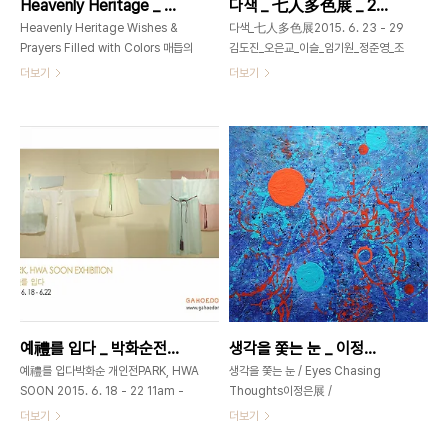
Heavenly Heritage _ 김정희 展 _ 2015_0701 ▶ 0705
다색 _ 七人多色展 _ 2015_0623 ▶ 0629
400여 미터 직진 - 길 왼편에 가회동
로 은염필름 발명 이후 디지털 카메라의
주민센터 지나면 바로 북촌미술관 ..
혁명을 거쳐 마침내 스마트폰 하나로 모
Heavenly Heritage Wishes &
다색_七人多色展2015. 6. 23 - 29
든 것이 간편화 ..
Prayers Filled with Colors 매듭의
김도진_오은교_이슬_임기원_정준영_조
그래픽 패턴, 빛깔을 품은 매일기도 김정
아라_최영희 11am - 7pm휴관일 없음
더보기
더보기
희 Jhong hee Kim 2015. 7. 1 ~ 5
가회동60_GAHOEDONG60서울시
개관시간 11am - 7pm 가회동
종로구 가회동 60번지02-3673-
60_GAHOEDONG60www.gahoedong60.com
0585gahoedong60@gmail.com
서울시 종로구 가회동 60번지02-
3673-
0585gahoedong60@gmail.com
Heavenly Heritage Wishes &
Prayers Filled with Colors 매듭의
그래픽 패턴, 빛깔을 품은 매일기도 어머
니의 지함은 한 칸씩 그 아름다운 빛깔을
품고 있습니다. 하나씩 열어볼 때의 기대
감과 기쁜 놀라움은 출발선에 선 선수처
럼 미래의 설렘과 현재의 긴장감이 가득
예禮를 입다 _ 박화순전 _ 2015_0618 ▶ 0622
생각을 쫓는 눈 _ 이정은展 _ 2015_0603 ▶ 0617
한 ‘희망 希望’ 그 전부입니다...
예禮를 입다박화순 개인전PARK, HWA
생각을 쫓는 눈 / Eyes Chasing
SOON 2015. 6. 18 - 22 11am -
Thoughts이정은展 /
7pm 가회동60 _
LEEJUNGEUN / 李貞恩 /
더보기
더보기
GAHOEDONG60www.gahoedong60.com02-
painting 2015_0603 ▶