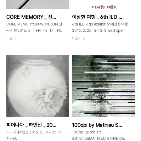
3_Dong-a mifi 0.5, HI-TEC-C
뒤로 하고 세상 돌아가는 일에 관심을 가
0.4, Uni Style Fit 0.38_2016 김정
져보기로 했다. 그래서 남들 다하는 월급
CORE MEMORY _ 신원준展 _ 2016_0304 ▶ 0317
이상한 여행 _ 6th ILD kids exhibition _ 2016_0226 ▶ 0302
미Kim jeong mi 2001 충..
쟁이도 해보고 정치라는 것에 분노하면
서 열도 내보고 그 동안 챙기지 못했던
CORE MEMORYSIN WON JUN 신
6th ILD kids exhibition이상한 여행
부모님, 가족들과도 많은..
원준 展2016. 3. 4 FRI - 3. 17 THU
2016. 2. 26 fri - 3. 2 wed open
월요일 휴관개관시간 오후12-7시 가회
11am~7pm 가회동60 _
더보기
더보기
동60
GAHOEDONG60서울시 종로구 북
GAHOEDONG60www.gahoedong60.com
촌로 11길 502-3673-0585 참여
서울시 종로구 북촌로 11길 502-
어린이 작가:김동민 김동현 김민승 김민
3673-
준 김연희 김윤 김정훈 김희준 나유안 나
0585gahoedong60@gmail.com
유하 박민재 박서연 박선 신지환 오아린
신원준 _ 크릴_5×4×7cm_2015 신원
오재인 오한나 유가형 유태이 윤서연 윤
준 _ 크릴_7×6×10cm_2015 뒤집어
서연 이경림 이경민 이다연 이유담 이유
진 고래의 배위에서 분주하게 자신들의
준 이유찬 이재호 이준서 임현서 장승혁
성을 만들어 가는 새우들이 주를 이루는
장하윤 장효나 정인우 한수연 한지연 전
신원준의 작업들은 한편의 우화(寓話)
시기획 및 지도 _ ILD 오민정010-
를 읽는 것과 같은 느낌을 준다. 우화는
9946-
인간의 행위와 삶의 이야기를 동식물의
9467www.ilovedrawing.krinstagram.c
의인화를 통해 드러낸다. 신원준의 작업
흙 한 덩어리가 아이들 앞에 놓이면 첫마
피어나다 _ 하인선 _ 2016_0219 ▶ 0225
100dpi by Mathieu ST-Pierre _ 2015_1222 ▶ 2016_1009
들을 우화로 읽어낼 수 있다면, 그렇다면
디는“ㅎ..
그러한 작업들이 담지하고 있는 이야기
피어나다하인선 2016. 2. 19 - 25 가
100dpi glitch art
는 무엇인가. 지구상에서 현존하는..
회동60
exhibitionMATHIEU ST-PIERRE