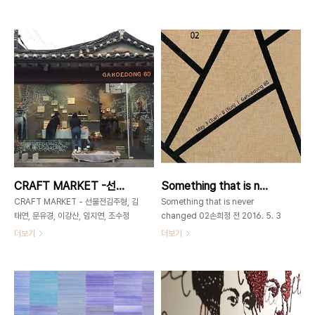
6pm (일요일 휴관, 마지막날 31일 오
구 가회동 60번지02-3673-
픈) 가회동60
0585gahoedong60@gmail.com
GAHOEDONG60www.gahoedong60.com
작가노트나의 작품은 섬유예술의 현대적
서울 종로구 북촌로11길 5+82-2-
기술력과 정체성 형성의 탐구를 접목시
3673-
킨 결과물이다. 나는 내가 창출하는 모든
0585gahoedong60@gmail.com
형상에 한국적 정서를 주입시킨다. 즉 작
IDO PARK _ sacré bleu _
품세계에 가장 강력한 기초가 되어주는
130x162cm _ oil on canvas _
것은 한국정서에 솔직 하려는 나의 열정
2016 sacré bleu _ 신성에 대한 의문
과 자아 정체성을 찾으려는 나의 노력인
박이도는 파리에서 7년간 수학 후 귀국
것이다. 또한 전통과 기술의 혁명이라는
하여 이제 막 3회 개인전을 가지는 신진
이분법은 나의 작품에서 합목적적으로
작가이다. 그는 파리에서 공부하던 시절
중재되고, 조화로운 공생 속에 함께 발현
루브르 박물관에서 대리석무늬를 그린
될 것이다. 작품설명원래 직조 니트 작업
CRAFT MARKET -선물전 _ 2016_0510 ▶ 0630
Something that is never changed02 _ 손희정 _ 2016_0503 ▶ 0508
가짜 대리석 벽을 여러 군데 발견하게 되
을 주로 하고 있는 주경임 작가는 미국
는데, 그에 대해 의문을 ..
유학 당시 컴퓨터 자수를 접하고 이를 작
CRAFT MARKET - 선물전김주형, 김
Something that is never
품에 응용하여..
태연, 문유경, 이강산, 임지연, 조수정
changed 02손희정 전 2016. 5. 3
+DAN-CHU, 백승호, 백승현 2016.
~ 5. 8 가회동6002-3673-0585
더보기
더보기
5. 10 - 6. 30 가회동60
서울시 종로구 북촌로11길
GAHOEDONG6002-3673-
5gahoedong60@gmail.com
0585서울시 종로구 가회동60번지 김
주형 Kim Joohyung 경원대학교 섬유
미술과 및 동대학원 졸업Marangoni
의상예술학과 텍스타일디자인 졸업 개인