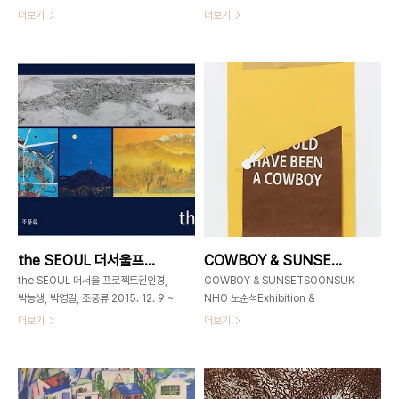
GAHOEDONG60www.gahoedong60.com
2015. 12. 22 - 2016. 1. 9 휴관일 12
더보기
더보기
서울시 종로구 가회동 60번지02-
월27일(일요일), 1월1일(금)~3일(일요
3673-
일)We are closed on 12/27 and
0585gahoedong60@gmail.com
1/1~1/3If you have to visit us
하인선 _ 피어나다 196 x 147cm 한지
during the off days, please let
에 연필 2012 하인선 _ 피어나다 196
us know before hands. Gallery
x 147cm 한지에 연필 2011 ‘연필수묵
Hours 12-7pm 가회동60
에서 자개목단까지’ 하인선 작업에 붙여
GAHOEDONG60+82-2-3673-
1.하인선의 지난 작업에서겹쳐진 한지들
0585gahoedong60@gmail.com
사이로 아련히 흔들리던 도자기와, 도자
서울시 종로구 북촌로 11길 55,
기를 깨고 나와 솟구쳐 나르던 나비떼를
Bukchon-ro 11-gil, Jongno-gu,
기억합니다.지금, 나비들은 희뿌연 허공
Seoul, Korea 03055 Past-
을 떠나 검은 옻칠 창공 위를 무지개빛
Forward, 2015Pigment Print
날개로 비상 중입니다. 자개 나비들입니
42x70cm..
the SEOUL 더서울프로젝트 _ 권인경,박능생,박영길,조풍류 _ 2015_1209 ▶ 1215
COWBOY & SUNSET _ 노순석 _ 2015_1120 ▶ 1122
다! 작가는 어느날 갑자기 자개에 매혹되
었다고 말합니다.유년 시절, 안방의 아랫
the SEOUL 더서울 프로젝트권인경,
COWBOY & SUNSETSOONSUK
목에 앉아 까무룩이 졸고 있자면..
박능생, 박영길, 조풍류 2015. 12. 9 ~
NHO 노순석Exhibition &
15 4인전 / 동양화 주최/주관 : 디자인
Publication 2015. 11. 20 - 22초대
더보기
더보기
60협찬/후원 : 포도디엔씨, 한국메세나
일시 11월 20일 오후5시 가회동60 _
협회, 한국문화예술위원회 전시1.2015.
GAHOEDONG60www.gahoedong60
12. 9 – 15 / 휴관일 없음초대일시
서울시 종로구 가회동 60번지02-
2015. 12. 9 오후 4시30분개관시간
3673-