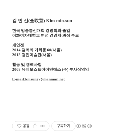
김 민 선
(
金旼宣
) Kim min-sun
한국 방송통신대학 경영학과 졸업
이화여자대학교 여성 경영자 과정 수료
개인전
2014
갤러리 가회동
60(
서울
)
2013
경인미술관
(
서울
)
활동 및 경력사항
2008
유티모스트아이엔에스
(
주
)
부사장역임
E-mail
:kmsun27@hanmail.net
공감
구독하기