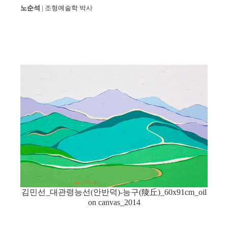
노순석
| 조형예술학 박사
김민선_대관령능선(안반덕)-능구(陵丘)_60x91cm_oil
on canvas_2014