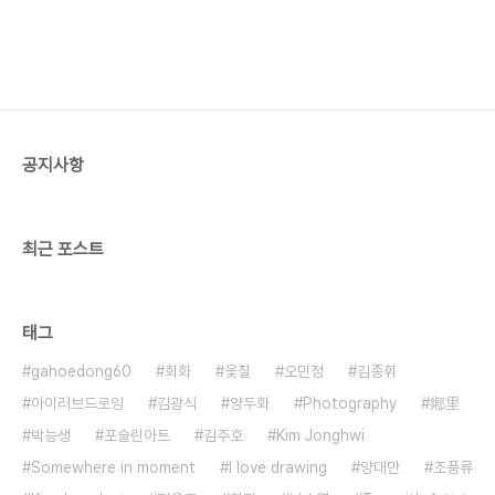
공지사항
최근 포스트
태그
gahoedong60
회화
옻칠
오민정
김종휘
아이러브드로잉
김광식
양두화
Photography
鄕里
박능생
포슬린아트
김주호
Kim Jonghwi
Somewhere in moment
I love drawing
양대만
조풍류