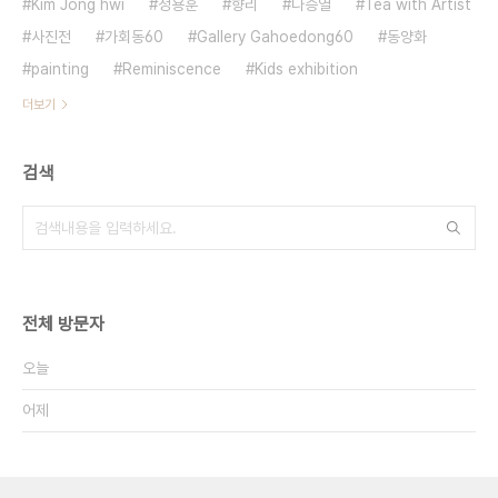
Kim Jong hwi
정용훈
향리
나승열
Tea with Artist
사진전
가회동60
Gallery Gahoedong60
동양화
painting
Reminiscence
Kids exhibition
더보기
검색
전체 방문자
오늘
어제