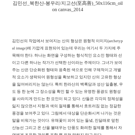
김민선_북한산-봉우리/지고선(至高善)_50x116cm_oil
on canvas_2014
김민선의 작업에서 보여지는 산의 형상은 원형적 이미지
(archetyp
al image)
에 가깝게 표현되어 있는데 우리는 여기서 두 가지에 주
목해야 한다
.
하나는 화면을 구성하는 형식적인 요소인 형태와 선
이고 다른 하나는 작가가 선택한 산이라는 주제이다
.
그녀가 보여
주는 산은 단순화된 형태와 응축된 색으로 인해 구체적이고 개별
적 요소가 생략되어 원형성을 확보하고 있지만 산의 고유한 형상
을 잃어버리지는 않는다
.
특히 한라산의 백록담과 성산 일출봉
,
우
도 등 한 눈에 그 장소성을 확인 할 수 있는 유명한 풍광도 원형성
을 사라지게 만드는 한 요인이 되고 있다
.
산들은 각각의 정체성을
잃지 않으면서 지형과 색의 절제를 통해서 흐트러짐 없는 정갈한
풍경을 보여주고 있다
.
그림에서 대상을 단순화시켜 나가는 것은
말을 비워가는 것이다
.
유채꽃이 피어 있는 들녘
,
진달래로 덮힌
산능선 그리고 온 산을 불태우는 단풍도 화려한 절제를 통해서 자
연에게 조용한 경의를 표할 뿐 외쳐 말하지 않고 있다
.