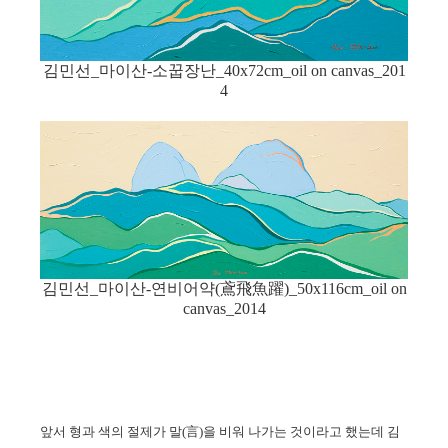
김민선_마이산-소꿉장난_40x72cm_oil on canvas_201
4
김민선_마이산-연비어약(鳶飛魚躍)_50x116cm_oil on
canvas_2014
앞서 형과 색의 절제가 말
(
言
)
을 비워 나가는 것이라고 했는데 김