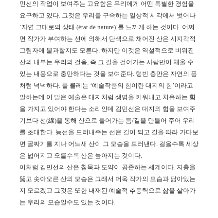
민선의 작업이 보여주는 고요함은 우리에게 어떤 특별한 경험을
요구하고 있다
.
그것은 우리를 구속하는 일상적 시각에서 벗어나
‘
자연 그대로의 상태
(état de nature)’
를 느끼게 하는 것이다
.
어쩌
면 작가가 부여하는 선에 의해서 단색으로 채어진 산은 시지각적
그림자에 불과할지도 모른다
.
하지만 이것은 역설적으로 비워진
산의 내부는 우리의 걸음
,
즉 그 길을 걸어가는 사람만이 채울 수
있는 내용으로 충만하다는 것을 보여준다
.
텅빈 충만은 자연의 품
처럼 넉넉하다
.
폴 클레는
‘
예술작품의 힘이란 대지의 힘
’
이라고
말하는데 이 말은 예술은 대지처럼 생명을 키워내고 치유하는 힘
을 가지고 있어야 한다는 소리인데 김민선은 대지의 힘을 보여주
기보다 선
(
線
)
을 통해
산으로 들어가는 틈
/
길을 만들어 주어 우리
를 초대한다
.
능선을 드러내주는 선은 길이 되고 길을 따라 가다보
면 골짜기를 지나 어느새 산이 그 모습을 드러낸다
.
걸을수록 세상
은 넓어지고 오를수록 산은 높아지는 것이다
.
이처럼 김민선의 산은 침묵과 도약이 공존하는 세계이다
.
지층을
뚫고 솟아오른 산의 모습은 그래서 더욱 작가의 모습과 닮아있는
지 모르겠고 그것은 또한 내재된 예술적 추동력으로 삶을 살아가
는 우리의 모습일수도 있는 것이다
.