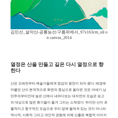
김민선_설악산-공룡능선/구름위에서_97x163cm_oil o
n canvas_2014
열정은 산을 만들고 길은 다시 열정으로 향
한다
산은 오래전부터 예술가들에게 영감의 원천이 되어 왔다
.
배경에
머물던 산이 본격적으로 화면의 중심으로 옮아온 것은
19
세기 낭
만주의부터인데 높은 산에서 내려다보는 대자연의 모습은 숭고
의 대상으로 많은 화가들이 즐겨 그리는 소재였다
.
하지만 산이 초
월적이고 항구적인 모습으로 우리 앞에 펼쳐져 있는 것이 아니라
역사적
,
사회적 그리고 개인적 경험에 의해 산출된 복합적 이미지