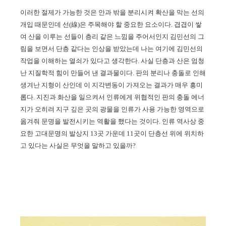
이러한
절제가 가능한 것은 안과 밖을 분리시켜 확산을 막는 선의
개입 때문인데 선
(
線
)
은
주목해야 할 중요한 요소이다
.
겹겹이 쌓
여 산을 이루는 선들이 층리 같은 느낌을 주어서인지 김민선의 그
림을 보면서 단층 같다는 인상을 받았는데 나는 여기에 김민선의
작업을 이해하는 열쇠가 있다고 생각한다
.
사실 단층과 산은 엄청
난 지질학적 힘이 만들어 낸 결과물이다
.
판의 분리나 충돌로 인해
생겨난 지형이 산인데 이 지각변동이 가져오는 결과가 매우 흥미
롭다
.
지진과 화산을 일으켜서 인류에게 위협적인 판의 충돌 에너
지가 오히려 지구 깊은 곳의 광물을 인류가 사용 가능한 영역으로
옮겨줘 문명을 발전시키는 역활을 했다는 것이다
.
인류 역사상 중
요한 고대문명의 발상지
13
곳 가운데
11
곳이 단층선 위에 위치하
고 있다는 사실은 무엇을 말하고 있을까
?