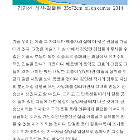
김민선_성산-일출봉_35x72cm_oil on canvas_2014
가끔 우리는 예술 그 자체보다 예술가의 삶에 더 많은 관심을 가질
때가 있다
.
그것은 예술가가 삶 속에서 겪었던 경험들이 주체할 수
없는 예술적 추동이 되어 작품으로 승화되는 과정에서 유미주의
적인 진실을 만나기 때문이다
.
베토벤의 음악도
,
고흐의 그림도 그
들이 겪어 내야만 했던 내밀한 고통이 없었다면 예술적 성취와 지
금과 같은 사랑을 받지 못했을 것이다
.
김민선 작가의 경우도 자신
의 분신처럼 경영해 오던 사업체를 정리하면서 그녀의 인생에 단
층선이 생겼다고 할 수 있다
.
그리고 그 단층선을 따라서 깊은 곳
에 숨어 있던 그림에 대한 열정이 용암처럼 터져 나온 것이다
.
단
층선이라는 거대한 지구의 틈을 통해 인류에게 필요한 에너지가
공급되는 것처럼 개인적인 단층선은 삶을 아름답고 풍요롭게 만
들 수 있는 계기가 되는 것이다
.
단절된 틈이 깊을수록 더 뜨거운
에너지가 솟아나는 지구처럼 절망을 열정으로 승화시켜 그것을
이겨내게 만드는 것이 예술의 힘이다
.