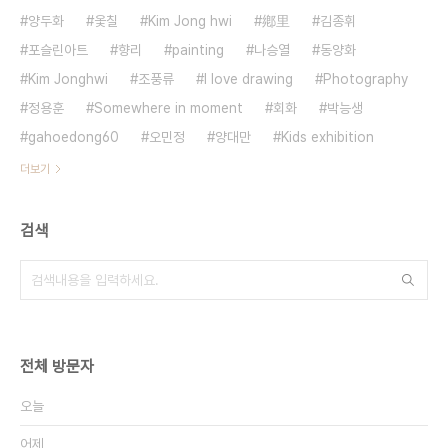
양두화
옻칠
Kim Jong hwi
鄕里
김종휘
포슬린아트
향리
painting
나승열
동양화
Kim Jonghwi
조풍류
I love drawing
Photography
정용훈
Somewhere in moment
회화
박능생
gahoedong60
오민정
양대만
Kids exhibition
더보기
검색
전체 방문자
오늘
어제