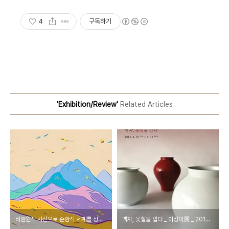
4
구독하기
'Exhibition/Review'
Related Articles
비환원적 시선으로 순환적 세계를 성찰하다 _ 김민선 展 _ 2015_0515 ▶ 0521
백자, 옻칠을 입다 _ 이정미展 _ 2015_0430 ▶ 0511