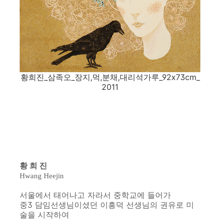
황희진_삼족오_장지,먹,분채,대리석가루_92x73cm_
2011
황 희 진
Hwang Heejin
서울에서 태어나고 자라서 중학교에 들어가
중3 담임선생님이셨던 이흥덕 선생님의 권유로 미
술을 시작하여