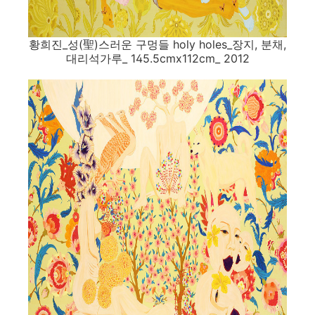
황희진_성(聖)스러운 구멍들 holy holes_장지, 분채,
대리석가루_ 145.5cmx112cm_ 2012