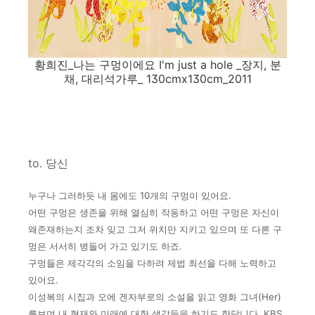
황희진_나는 구멍이에요 I'm just a hole _장지, 분
채, 대리석가루_ 130cmx130cm_2011
to. 당신
누구나 그러하듯 내 몸에도 10개의 구멍이 있어요.
어떤 구멍은 생존을 위해 열심히 작동하고 어떤 구멍은 자신이
왜
존재하는지 조차 잊고 그저 위치만 지키고 있으며 또 다른 구
멍은
서서히 병들어 가고 있기도 하죠.
구멍들은 제각각의 소임을 다하려 제법 최선을 다해 노력하고
있어요.
이성복의 시집과 오에 겐자부로의 소설을 읽고 영화 그녀(Her)
를
보며 내 현재와 미래에 대한 생각들을 하기도 한답니다. KBS