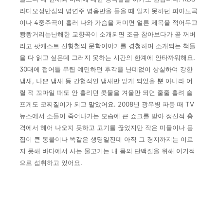
라디
오
정만섭의 명연주 명음반을 들을 때 알지 못하던 피아노곡
이나 4
중주곡이
흘러 나와 가슴을 저미면 얼른 제목을 적어두고
쾅쾅거리
는
난해한 교향곡이 소개되면 조금 참아보다가 곧 꺼버
리고 팟캐스
트 신형철의
문학이야기를 경청하며 소개되는 책들
을 다 읽고 싶은
데 그러지 못하는
시간의 한계에 안타까워해요.
30대에 접어들 무
렵 예민하던 후각을 난데없이
상실하여 강한
냄새, 나쁜 냄새 등 간
헐적인 냄새만 맡게 되었을 뿐 아니라
어
릴 적 꼬마일 때도 안 흘리
던 콧물을 겨울만 되면 줄줄 흘려 슬
프게도
코찌질이가 되고 말았
어요. 2008년 광우병 파동 때 TV
뉴스에서 소들이
죽어나가는 모습
에 큰 쇼크를 받아 정신적 충
격에서 헤어 나오지 못하고
고기를 끊
었지만 작은 미물이나 몸
집이 큰 동물이나 똑같은 생명일진데 아직
그 경지까지는 이르
지 못해 바다에서 사는 물고기는 내 몸의 단백질
을 위해
이기적
으로 섭취하고 있어요.