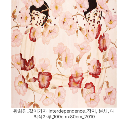
황희진_같이가자 lnterdependence_장지, 분채, 대
리석가루_100cmx80cm_2010