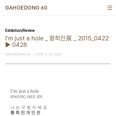
본문 바로가기
GAHOEDONG 60
Exhibition/Review
I'm just a hole _ 황희진展 _ 2015_0422
▶ 0428
GAHOEDONG 60
2015. 4. 22. 02:21
I’m just a hole
HWA
N
G HE
E J
I
N
나 는 구 멍 이 에 요
황 희 진 개 인 전