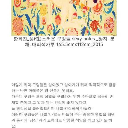
황희진_성(性)스러운 구멍들 sexy holes _장지, 분
채, 대리석가루 145.5cmx112cm_2015
이렇게 위쪽 구멍들은 살아있고 살아가기 위해 적극적으로 활동
하
는 반면 아래쪽은 영 신통치 못해요.
가운데 구멍은 오직 성별을
구별하기 위한 수단으로 묵묵히 존
재할 뿐이고 그 앞과 뒤는 건강
이 좋지 않다고
늘 경각심을 불러일으키며 나를 긴장하게 만들죠.
이러한 구멍들은 나를 ‘나’로써 만들어 주는 중요한 역할을 해냄
과 동시에 ‘당신’ 과의 교류에도 막중한 책임을 띄고 있기도 해
요.