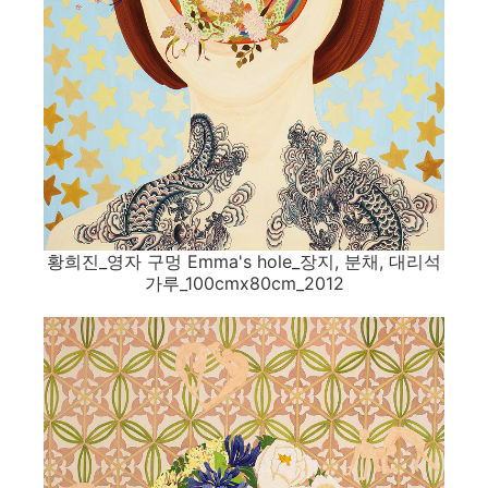
황희진_영자 구멍 Emma's hole_장지, 분채, 대리석
가루_100cmx80cm_2012