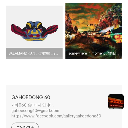
SALAMANDRIAN _ 김지원展 _ 2015_0409 ▶ 0417
somewhere in moment _ 양대만展 _ 2015_0325 ▶ 0407
GAHOEDONG 60
가회동60 홈페이지 입니다.
gahoedong60@gmail.com
https://www.facebook.com/gallerygahoedong60
구독하기