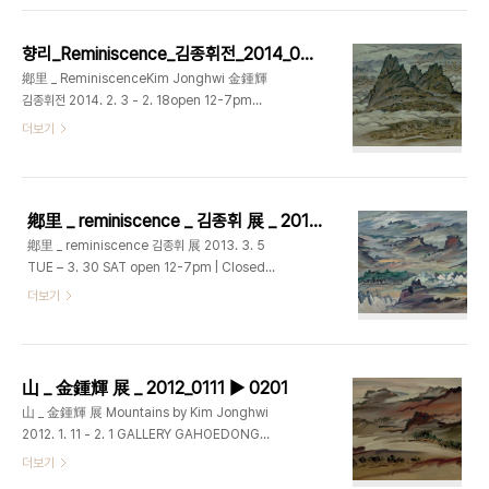
인공이시며, 무엇보다 가회동60 갤러리가 시작하는
‘Tea with Artist _ #1’ 갤러리 가회동60에서 기획
데 있어 출발점이 되었..
한 ‘Tea with Artist _ #1’ 에서는프리미엄급 차를
향리_Reminiscence_김종휘전_2014_0203 ▶ 0218
선별, 유명 아티스트의 작품으로 포장하여 선보이고
鄕里 _ ReminiscenceKim Jonghwi 金鍾輝
있습니다. 중국 운남성 보이차, 운남전홍 홍차, 지리
김종휘전 2014. 2. 3 - 2. 18open 12-7pm
산 발효차인 황차가 김종휘, 이희중, 홍지연 세 작가
Closed on Sunday 가회동60 _
더보기
의 작품으로 포장하여 준비되어 있습니다. 고 김종휘
GAHOEDONG60www.gahoedong60.com
작가의 작품을 감상하시며 명품차의 은은한 향을 함
서울 종로구 가회동 60번지02-3673-
께 음미해 보시기 바랍니다. # 차와 패키지의 작가..
0585gahoedong60@gmail.com No.64_
김종휘_향리_oil on
鄕里 _ reminiscence _ 김종휘 展 _ 2013_0305 ▶ 0330
canvas_91x116.7cm_1982 가회동60에서는 2
鄕里 _ reminiscence 김종휘 展 2013. 3. 5
월 18일까지 고 김종휘 작가의 유화 12점을 전시하
TUE – 3. 30 SAT open 12-7pm | Closed
고 있습니다.1980년대에서 90년대까지의 작업 중
on Sunday GAHOEDONG60
더보기
60호 2점, 50호 4점이 전시되고 있으며, 황갈색을
www.gaheodong60.com 서울시 종로구 가회
주조로 한 김종휘 작가의 향리 작품들을 감상하실 수
동 60번지 02-3673-0585
있습니다. 평생을 한국의 풍경을 서양화 재료로 표현
gahoedong60@gmail.com No.260_김종휘
하는데 바친 김종휘 작가는 자신만의 독특한 필치로
_향리_97x130.3cm_oil on canvas_1992
..
山 _ 金鍾輝 展 _ 2012_0111 ▶ 0201
1928년 경주에서 태어난 故 김종휘 선생은 유년시
山 _ 金鍾輝 展 Mountains by Kim Jonghwi
절 부친의 사업으로 북으로 이주하게 된다. 함경남도
2012. 1. 11 - 2. 1 GALLERY GAHOEDONG60
신흥군 원평면 풍서리에서 자리를 잡고 지내며 그곳
www.gahoedong60.com 서울시 종로구 가회
더보기
에서 어린 시절을 보낸 그는 산에 올라 많은 시간을
동 60번지 02-3673-0585
보내게 되고 함경도의 험준한 산세를 좋아하여 그것