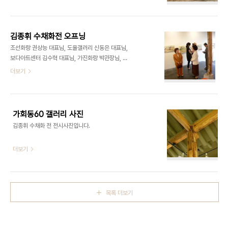
www.gahoedong60.com
gahoedong60@gmail.com 관람시간 am
11:00 ~ pm 7:00 / 월요일 휴관 밀연
_111x91cm_oil on canvas_1979 는 고향을 이
김종휘 수채화전 오프닝
르는 말이다. 고 김종휘 화백이 생애를통해 애착깊게
조선화랑 권상능 대표님, 도올갤러리 신동은 대표님,
다루어왔던 소재가 다름아닌 고향의 이미지였다는
보다아트센터 김수혁 대표님, 가진화랑 박관장님, 작
것은잘 알려진 사실이다. 그는 와 같은 실험적인 단체
가 전뢰진 선생님, 황용엽 선생님, 노희숙 선생님, 구
더보기
의 멤버로 출발하였으나 70년대 이후에 오면서 그
자승 선생님, 이희중 선생님, 이경성 선생님, 오정숙
독자의 세계에 침잠하였으며 이 무렵에 집중적으로
선생님, 강록사 선생님, 조국현 선생님, 송경 선생님,
창작된 것이 고향의 이미지였다. 그는 고향의 이미지
박희자 선생님, 김영언 선생님 등 다녀가신 원로작가
를 다루었을 뿐 아니라 서양화의 매체로 수묵 산..
선생님 분들께 감사 말씀 올립니다.
가회동60 갤러리 사진
김종휘 수채화 전 전시사진입니다.
더보기
목록 더보기