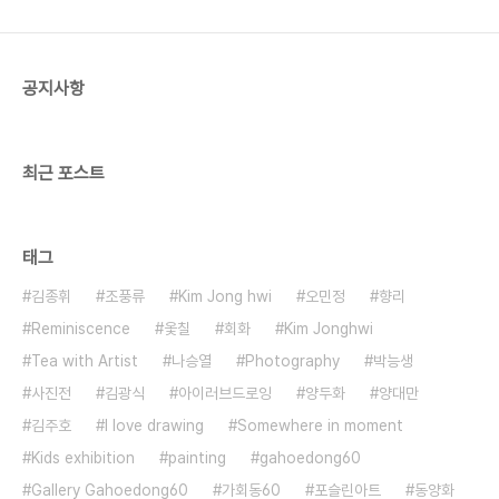
공지사항
최근 포스트
태그
김종휘
조풍류
Kim Jong hwi
오민정
향리
Reminiscence
옻칠
회화
Kim Jonghwi
Tea with Artist
나승열
Photography
박능생
사진전
김광식
아이러브드로잉
양두화
양대만
김주호
I love drawing
Somewhere in moment
Kids exhibition
painting
gahoedong60
Gallery Gahoedong60
가회동60
포슬린아트
동양화