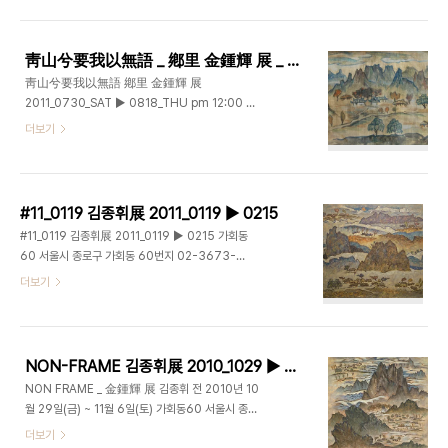
gahoedong60@gmail.com 향리鄕里 _
이 이후의 작업에 큰 영향을 미쳤다. 높은 곳에서 내
80x130cm _ Oil on Canvas _ 1986 _
려다보지만 뒤의 사물이 겹쳐 보이는..
No.263 1928년 경주에서 태어난 김종휘 선생은
靑山兮要我以無語 _ 鄕里 金鍾輝 展 _ 2011_0730 ▶ 0818
유년시절 부친의 사업으로 북으로 이주하게 된다. 함
靑山兮要我以無語 鄕里 金鍾輝 展
경남도 신흥군 원평면 풍서리에서 자리를 잡고 지내
2011_0730_SAT ▶ 0818_THU pm 12:00 -
며 그곳에서 어린 시절을 보낸 그는 산에 올라 많은
pm 6:00 Closed on Monday Gallery
더보기
시간을 보내게 되고 함경도의 험준한 산세를 좋아하
GAHOEDONG60
여 그것이 이후의 작업에 큰 영향을 미쳤다. 높은 곳
www.gahoedong60.com 서울시 종로구 가회
에서 내려다보지만 뒤의 사물이 겹쳐 보이는 시점은
동 60번지 02-3673-0585 정회_19x78cm_
동양화에서 사용되는 구도..
oil on canvas_1978 靑山兮要我以無語 蒼空
#11_0119 김종휘展 2011_0119 ▶ 0215
兮要我以無垢 聊無愛而無憎兮 如水如風而終
#11_0119 김종휘展 2011_0119 ▶ 0215 가회동
我 청산은 나를보고 말없이 살라하고 창공은 나를보
60 서울시 종로구 가회동 60번지 02-3673-
고 티없이 살라하네 사랑도 벗어놓고 미움도 벗어놓
0585 향리, 45.5x53cm, oil on canvas,
더보기
고 물같이 바람같이 살다가 가라하네 ■ 懶翁 和尙
1980 정오, 145.5x145.5cm, oil on canvas,
/ 나옹 화상 향리_55x74.5cm_watercolor on
1970 만추의흥취 晩秋의興趣, 72.7x91cm, oil
paper_1978 향리
on canvas, 1959 청관淸館, 91x72.7cm, oil
_56.3x76.2cm_watercolor on paper_1978
on canvas, 1959 향리, 116.7x91cm, oil on
향리_56.5x77.5cm_wat..
NON-FRAME 김종휘展 2010_1029 ▶ 2010_1106
canvas, 1990 향리, 194x97cm, Oil on
NON FRAME _ 金鍾輝 展 김종휘 전 2010년 10
Canvas, 1987
월 29일(금) ~ 11월 6일(토) 가회동60 서울시 종로
구 가회동 60번지 T. 02-3673-0585
더보기