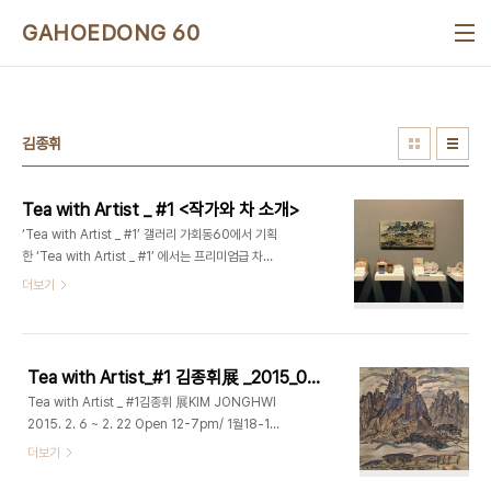
본문 바로가기
GAHOEDONG 60
김종휘
Tea with Artist _ #1 <작가와 차 소개>
‘Tea with Artist _ #1’ 갤러리 가회동60에서 기획
한 ‘Tea with Artist _ #1’ 에서는 프리미엄급 차를
선별, 유명 아티스트의 작품으로 포장하여 선보이고
더보기
있습니다. 중국 운남성 보이차, 운남전홍 홍차, 지리
산 발효차인 황차가 김종휘, 이희중, 홍지연 세 작가
의 작품으로 포장하여 준비되어 있습니다. 작가의 작
품을 감상하시며 명품차의 은은한 향을 함께 음미해
Tea with Artist_#1 김종휘展 _2015_0206 ▶ 0222
보시기 바랍니다. 이 글에서는 패키지에 들어간 작가
Tea with Artist _ #1김종휘 展KIM JONGHWI
분들 소개와 정성스럽게 준비한 차에 대한 설명이 담
2015. 2. 6 ~ 2. 22 Open 12-7pm/ 1월18-19
겨 있습니다. 갤러리에서 준비한 기획이다 보니.. 무
일(설연휴 2일) 휴관 가회동
더보기
엇보다 포장에 예쁘게 들어간 작품들 먼저 소개해야
60_GAHOEDONG60www.gahoedong60.com
겠죠! 김종휘 작가님 이번에 전시하고 있는 작품의 주
서울시 종로구 가회동 60번지02-3673-0585