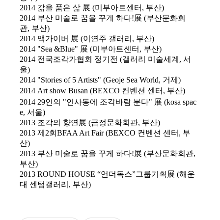
2014
갊을 품은 삶
展
(
미부아트센터
,
부산)
2014
부산 미술로 꿈을 꾸게 하다
!
展
(
부산문화회
관
,
부산)
2014
맥가이버
展
(
이연주 갤러리
,
부산)
2014
"Sea &Blue"
展
(
미부아트센터
,
부산)
2014
전국조각가협회 정기전
(
갤러리 미술세계
,
서
울)
2014
"Stories of 5 Artists" (Geoje Sea World,
거제)
2014
Art show Busan (BEXCO
컨벤션 센터
,
부산)
2014
29
인의
"
인사동에 조각바람 분다
"
展
(kosa spac
e,
서울)
2013
조각의 향연
展
(
금정문화회관
,
부산)
2013
제
2
회
BFAA Art Fair (BEXCO
컨벤션 센터
,
부
산)
2013
부산 미술로 꿈을 꾸게 하다
!
展
(
부산문화회관
,
부산)
2013
ROUND HOUSE “
언더독스
”
그룹기획
展
(
해운
대 센텀갤러리
,
부산)