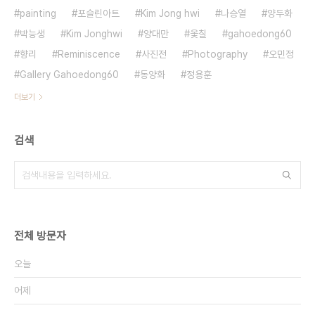
painting
포슬린아트
Kim Jong hwi
나승열
양두화
박능생
Kim Jonghwi
양대만
옻칠
gahoedong60
향리
Reminiscence
사진전
Photography
오민정
Gallery Gahoedong60
동양화
정용훈
더보기
검색
전체 방문자
오늘
어제