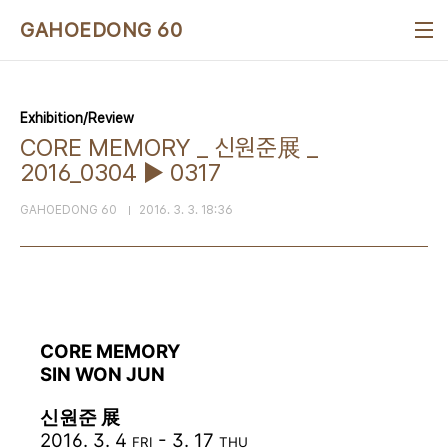
본문 바로가기
GAHOEDONG 60
Exhibition/Review
CORE MEMORY _ 신원준展 _
2016_0304 ▶ 0317
GAHOEDONG 60
2016. 3. 3. 18:36
CORE ME
MORY
SIN WON JUN
신원준 展
2016. 3. 4
- 3. 17
FRI
THU