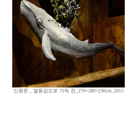
신원준
열등감으로 가득 찬
_
_270×280×230cm_2015