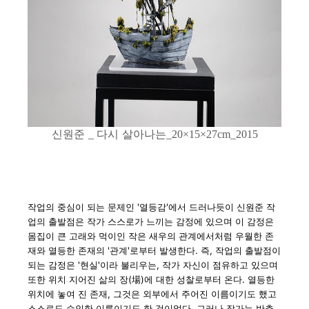
신원준
다시 살아나는
_
_20×15×27cm_2015
작업의 중심이 되는 문제인
'
열등감
'
에서 드러나듯이 신원준 작
업의 출발점은 작가 스스로가 느끼는 감정에 있으며 이 감정은
몸집이 큰 고래와 먹이인 작은 새우의 관계에서처럼 우월한 존
재와 열등한 존재의
'
관계
'
로부터 발생한다
.
즉
,
작업의 출발점이
되는 감정은
'
현실
'
이라
불리우는
,
작가 자신이 점유하고 있으며
또한 위치 지어진 삶의 장
(
場
)
에 대한 성찰로부터 온다
.
열등한
위치에 놓여 진 존재
,
그것은 외부에서 주어진 이름이기도 했고
스스로도 승인한 이름이기도 한 것이었다
.
그러나 작가는 반추