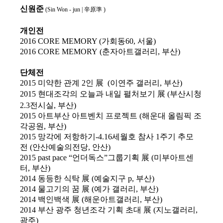
신원준
(Sin Won - jun |
辛原準
)
개인전
2016 CORE MEMORY (가회동60, 서울)
2016
CORE MEMORY
(
춘자아트갤러리
,
부산)
단체전
2015
미약한 관계
2
인
展
(
이연주 갤러리
,
부산)
2015
현대조각의 오늘과 내일 펼처보기
展
(
부산시청
2.3
전시실
,
부산)
2015
아트부산 아트벤치 프로젝트
(
해운대 올림픽 조
각공원
,
부산)
2015
망각에 저항하기
-4.16
세월호 참사
1
주기 추모
전
(
안산예술의전당
,
안산)
2015
past pace “
언더독스
”
그룹기획
展
(
미부아트센
터
,
부산)
2014
동등한 식탁
展
(
예술지구
p,
부산)
2014
물고기의 꿈
展
(
예가 갤러리
,
부산)
2014
백인백색
展
(
해운아트갤러리
,
부산)
2014
부산 광주 청년조각 기획 초대
展
(
지노갤러리
,
광주)