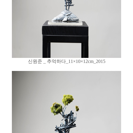
신원준
_
추억하다
_11×10×12cm_2015