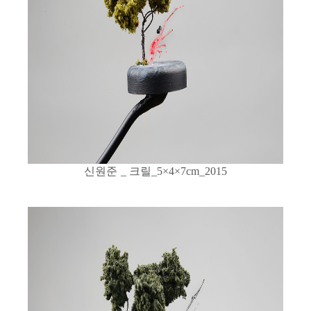
신원준
크릴
_
_5×4×7cm_2015