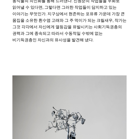
동식물의 의인화를 통해 드러낸다
.
신원준의 작업들을 우화로
읽어낼 수 있다면
,
그렇다면 그러한 작업들이
담지하고
있는
이야기는 무엇인가
.
지구상에서 현존하는 포유류 가운데 가장 큰
몸집을 소유한
흰수염
고래와 그 주 먹이가 되는
크릴새우
,
작가는
그것 각각에서 자신에게 열등감을 유발시키는 사회기득권층의
권력과 그에 종속되고 따라서 수동적일 수밖에 없는
비기득권층인
자신과의 유사성을 발견해 냈다
.