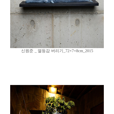
신원준
열등감 버리기
_
_72×7×8cm_2015