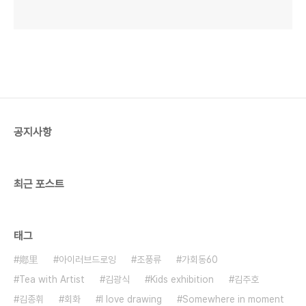
공지사항
최근 포스트
태그
鄕里
아이러브드로잉
조풍류
가회동60
Tea with Artist
김광식
Kids exhibition
김주호
김종휘
회화
I love drawing
Somewhere in moment